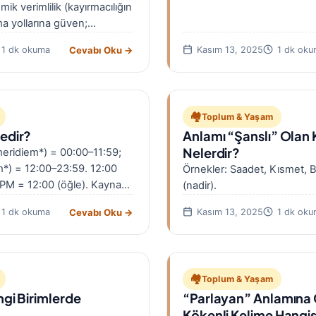
omik verimlilik (kayırmacılığın
a yollarına güven;
ve aidiyet; yolsuzlukla
Cevabı Oku →
1 dk okuma
Kasım 13, 2025
1 dk oku
🏘️
Toplum & Yaşam
edir?
Anlamı “Şanslı” Olan K
Nelerdir?
eridiem*) = 00:00–11:59;
*) = 12:00–23:59. 12:00
Örnekler: Saadet, Kısmet, 
PM = 12:00 (öğle). Kaynak:
(nadir).
Cevabı Oku →
1 dk okuma
Kasım 13, 2025
1 dk oku
🏘️
Toplum & Yaşam
gi Birimlerde
“Parlayan” Anlamına
Kökenli Kelime Hangis