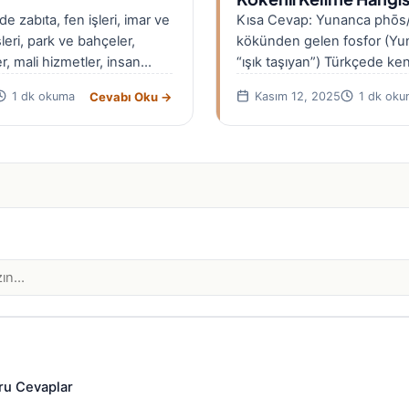
e zabıta, fen işleri, imar ve
Kısa Cevap: Yunanca phōs/
işleri, park ve bahçeler,
kökünden gelen fosfor (Yu
er, mali hizmetler, insan
“ışık taşıyan”) Türkçede ke
parıldayan/ışık saçan madd
Cevabı Oku →
1 dk okuma
Kasım 12, 2025
1 dk oku
kullanılır. Ayrıca…
ru Cevaplar