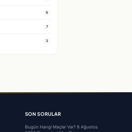
9
7
3
SON SORULAR
Bugün Hangi Maçlar Var? 8 Ağustos