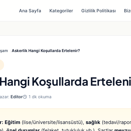
Ana Sayfa
Kategoriler
Gizlilik Politikası
Biz
aşam
Askerlik Hangi Koşullarda Ertelenir?
 Hangi Koşullarda Ertelen
azar:
Editor
1 dk okuma
r:
Eğitim
(lise/üniversite/lisansüstü),
sağlık
(tedavi/rapo
a),
özel durumlar
(felaket, tutukluluk vb.). Şartlar
mevzu