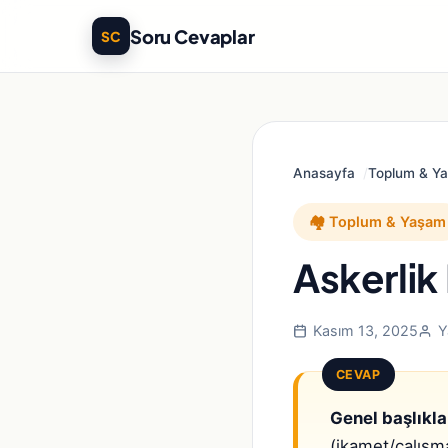
Soru Cevaplar
SC
Anasayfa
Toplum & Y
🏘️ Toplum & Yaşam
Askerlik
Kasım 13, 2025
Y
CEVAP
Genel başlıkla
(ikamet/çalışm