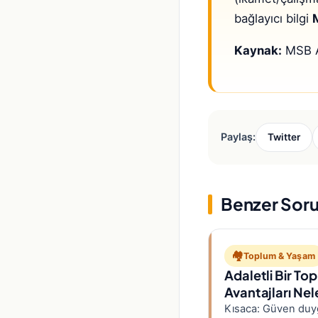
bağlayıcı bilgi
Kaynak:
MSB As
Paylaş:
Twitter
Benzer Soru
🏘️
Toplum & Yaşam
Adaletli Bir T
Avantajları Nel
Kısaca: Güven duyg