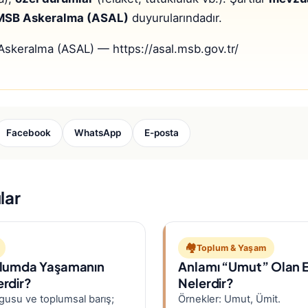
MSB Askeralma (ASAL)
duyurularındadır.
keralma (ASAL) — https://asal.msb.gov.tr/
Facebook
WhatsApp
E-posta
lar
🏘️
Toplum & Yaşam
oplumda Yaşamanın
Anlamı “Umut” Olan Er
erdir?
Nelerdir?
usu ve toplumsal barış;
Örnekler: Umut, Ümit.