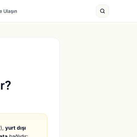
e Ulaşın
ir?
r),
yurt dışı
ata
bağlıdır;