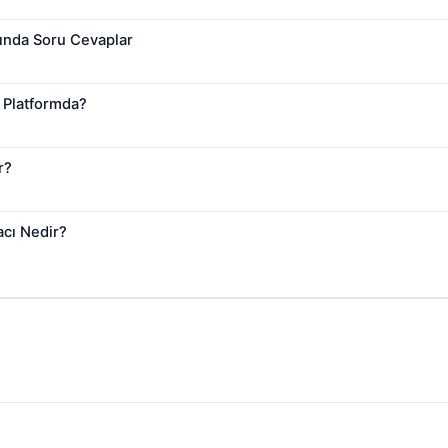
ında Soru Cevaplar
 Platformda?
r?
acı Nedir?