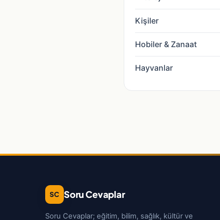
Kişiler
Hobiler & Zanaat
Hayvanlar
Soru Cevaplar
SC
Soru Cevaplar; eğitim, bilim, sağlık, kültür ve