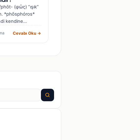
phōt- (φῶς) “ışık”
n. *phōsphóros*
ndi kendine
e anlamında
Cevabı Oku →
ma