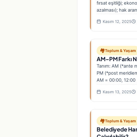
fırsat eşitliği; ekon
azalması); hak aram
kurumsal meşruiyet 
Kasım 12, 2025
mücadelede…
🏘️
Toplum & Yaşam
AM–PM Farkı N
Tanım: AM (*ante m
PM (*post meridiem
AM = 00:00, 12:00 
NIST…
Kasım 13, 2025
🏘️
Toplum & Yaşam
Belediyede Han
Çalışılabilir?