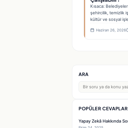
Kısaca: Belediyelerd
şehircilik, temizlik 
kültür ve sosyal işl
kaynakları, yazı…
Haziran 26, 2026
ARA
Ara:
POPÜLER CEVAPLAR
Yapay Zekâ Hakkında So
Ekim 24, 2025