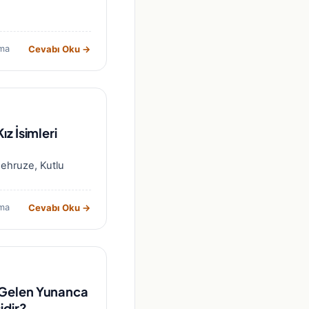
Cevabı Oku →
ma
ız İsimleri
Behruze, Kutlu
Cevabı Oku →
ma
 Gelen Yunanca
idir?