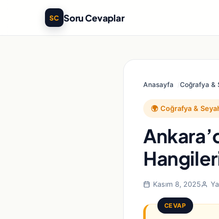
Soru Cevaplar
SC
Anasayfa
Coğrafya &
🌍 Coğrafya & Seya
Ankara’d
Hangiler
Kasım 8, 2025
Ya
CEVAP