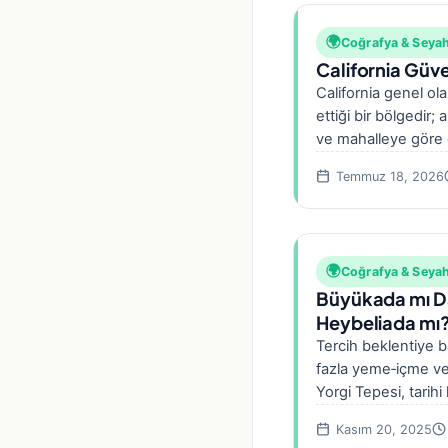
🌍
Coğrafya & Seya
California Güve
California genel olar
ettiği bir bölgedir;
ve mahalleye göre 
Francisco ve…
Temmuz 18, 2026
🌍
Coğrafya & Seya
Büyükada mı D
Heybeliada mı
Tercih beklentiye b
fazla yeme‑içme v
Yorgi Tepesi, tarihi 
Heybeliada: Halki
Kasım 20, 2025