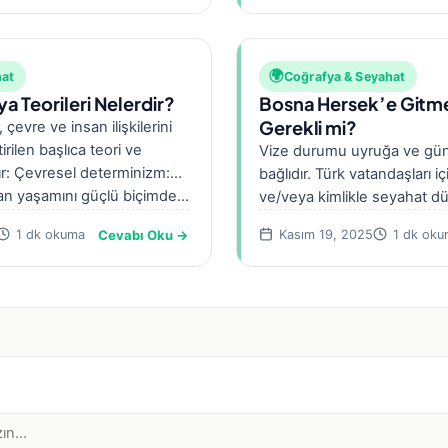
🌍
hat
Coğrafya & Seyahat
a Teorileri Nelerdir?
Bosna Hersek’e Gitme
Gerekli mi?
evre ve insan ilişkilerini
irilen başlıca teori ve
Vize durumu uyruğa ve gün
ır: Çevresel determinizm:
bağlıdır. Türk vatandaşları i
an yaşamını güçlü biçimde…
ve/veya kimlikle seyahat d
dönemsel olarak uygulanmış
Cevabı Oku →
1 dk okuma
Kasım 19, 2025
1 dk oku
önce T.C.…