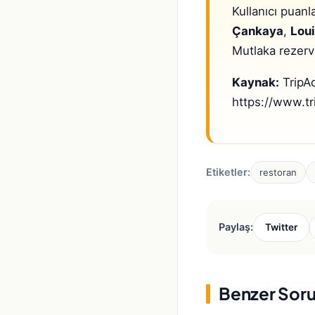
Kullanıcı puanl
Çankaya
,
Loui
Mutlaka rezerv
Kaynak:
TripAd
https://www.t
Etiketler:
restoran
Paylaş:
Twitter
Benzer Soru