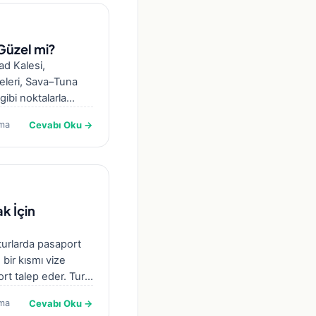
Güzel mi?
d Kalesi,
eleri, Sava–Tuna
gibi noktalarla
ce hayatı…
Cevabı Oku →
ma
k İçin
 turlarda pasaport
 bir kısmı vize
rt talep eder. Tur
Cevabı Oku →
ma