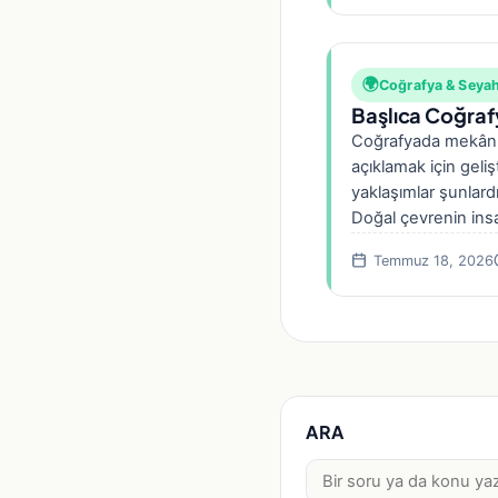
🌍
Coğrafya & Seya
Başlıca Coğrafy
Coğrafyada mekân, ç
açıklamak için gelişt
yaklaşımlar şunlard
Doğal çevrenin ins
Temmuz 18, 2026
ARA
Ara: