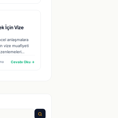
k İçin Vize
cel anlaşmalara
çin vize muafiyeti
üzenlemeleri
tır. Seyahatten
Cevabı Oku →
ma