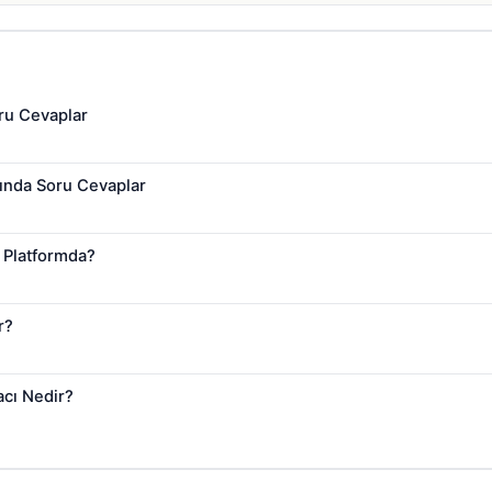
ru Cevaplar
ında Soru Cevaplar
 Platformda?
r?
acı Nedir?