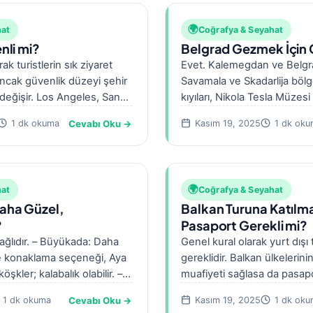
🌍
hat
Coğrafya & Seyahat
nli mi?
Belgrad Gezmek İçin 
ak turistlerin sık ziyaret
Evet. Kalemegdan ve Belgra
 ancak güvenlik düzeyi şehir
Savamala ve Skadarlija bölg
değişir. Los Angeles, San
kıyıları, Nikola Tesla Müzesi 
Belgrad tarih, kültür ve ge
Cevabı Oku →
1 dk okuma
Kasım 19, 2025
1 dk oku
🌍
hat
Coğrafya & Seyahat
aha Güzel,
Balkan Turuna Katılma
?
Pasaport Gerekli mi?
ağlıdır. – Büyükada: Daha
Genel kural olarak yurt dışı
e konaklama seçeneği, Aya
gereklidir. Balkan ülkelerinin
köşkler; kalabalık olabilir. –
muafiyeti sağlasa da pasapo
 Ruhban…
rotasında yer…
Cevabı Oku →
1 dk okuma
Kasım 19, 2025
1 dk oku