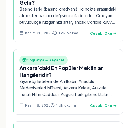
Gelir?
Basınç farkı (basınç gradyanı), iki nokta arasındaki
atmosfer basıncı değişimini ifade eder. Gradyan
büyüdükçe rüzgâr hızı artar; ancak Coriolis kuvveti
ve yüzey…
Cevabı Oku →
Kasım 20, 2025
1 dk okuma
🌍
Coğrafya & Seyahat
Ankara’daki En Popüler Mekânlar
Hangileridir?
Ziyaretçi listelerinde Anıtkabir, Anadolu
Medeniyetleri Müzesi, Ankara Kalesi, Atakule,
Tunalı Hilmi Caddesi–Kuğulu Park gibi noktalar
popülerdir. Gece hayatı için Tunalı–Kavaklıdere
Cevabı Oku →
Kasım 8, 2025
1 dk okuma
çevresi öne…