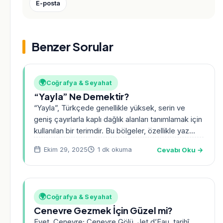
E-posta
Benzer Sorular
🌍
Coğrafya & Seyahat
“Yayla” Ne Demektir?
“Yayla”, Türkçede genellikle yüksek, serin ve
geniş çayırlarla kaplı dağlık alanları tanımlamak için
kullanılan bir terimdir. Bu bölgeler, özellikle yaz
aylarında hayvancılıkla…
Cevabı Oku →
Ekim 29, 2025
1 dk okuma
🌍
Coğrafya & Seyahat
Cenevre Gezmek İçin Güzel mi?
Evet. Cenevre; Cenevre Gölü, Jet d’Eau, tarihî