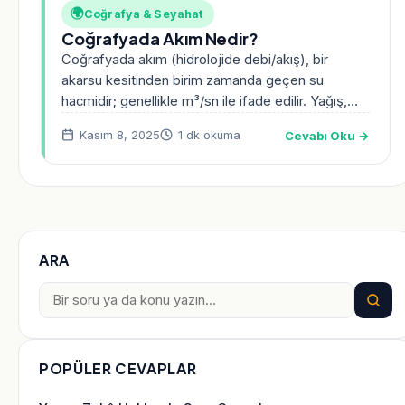
🌍
Coğrafya & Seyahat
Coğrafyada Akım Nedir?
Coğrafyada akım (hidrolojide debi/akış), bir
akarsu kesitinden birim zamanda geçen su
hacmidir; genellikle m³/sn ile ifade edilir. Yağış,
buharlaşma, havza özellikleri ve…
Cevabı Oku →
Kasım 8, 2025
1 dk okuma
ARA
Ara:
POPÜLER CEVAPLAR