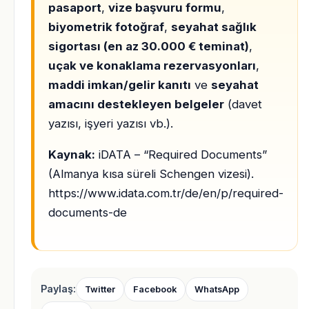
pasaport
,
vize başvuru formu
,
biyometrik fotoğraf
,
seyahat sağlık
sigortası (en az 30.000 € teminat)
,
uçak ve konaklama rezervasyonları
,
maddi imkan/gelir kanıtı
ve
seyahat
amacını destekleyen belgeler
(davet
yazısı, işyeri yazısı vb.).
Kaynak:
iDATA – “Required Documents”
(Almanya kısa süreli Schengen vizesi).
https://www.idata.com.tr/de/en/p/required-
documents-de
Paylaş:
Twitter
Facebook
WhatsApp