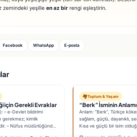
z zemindeki yeşille
en az bir
rengi eşleştirin.
Facebook
WhatsApp
E-posta
lar
🏘️
Toplum & Yaşam
i için Gerekli Evraklar
“Berk” İsminin Anlamı
): – e-Devlet bildirimi
Anlam: “Berk”, Türkçe kökenl
e gerekmez; kimlik
sağlam, güçlü, dayanıklı, ser
idir. – Nüfus müdürlüğünde
Kısa ve güçlü bir isim olduğ
kartı esastır; gerekirse…
yaygın…