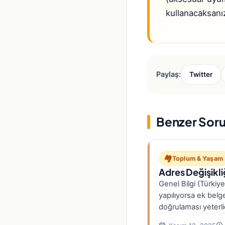
kullanacaksanı
Paylaş:
Twitter
Benzer Soru
🏘️
Toplum & Yaşam
Adres Değişikliğ
Genel Bilgi (Türkiye
yapılıyorsa ek belg
doğrulaması yeterl
işlemde T.C. kimlik 