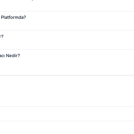
 Platformda?
r?
acı Nedir?