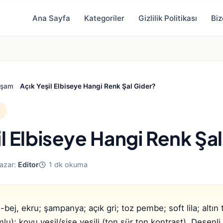
Ana Sayfa
Kategoriler
Gizlilik Politikası
Biz
aşam
Açık Yeşil Elbiseye Hangi Renk Şal Gider?
il Elbiseye Hangi Renk Şa
azar:
Editor
1 dk okuma
ej, ekru; şampanya; açık gri; toz pembe; soft lila; altın t
u); koyu yeşil/şişe yeşili (ton sür ton kontrast). Desenli 