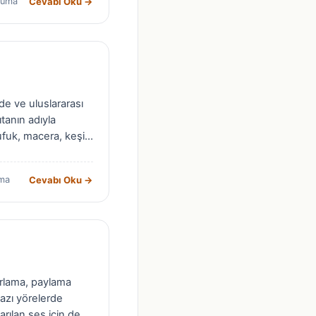
Cevabı Oku →
kuma
de ve uluslararası
ıtanın adıyla
ufuk, macera, keşif
Cevabı Oku →
ma
arlama, paylama
bazı yörelerde
rılan ses için de