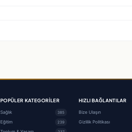
POPÜLER KATEGORILER
HIZLI BAĞLANTILAR
Sağlık
Bize Ulaşın
385
Eğitim
Gizlilik Politikası
239
Toplum & Yaşam
237