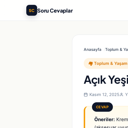
Soru Cevaplar
SC
Anasayfa
Toplum & Y
🏘️ Toplum & Yaşam
Açık Yeş
Kasım 12, 2025
Y
CEVAP
Öneriler:
Krem-b
(aksesuar uyuml