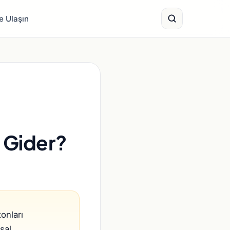
e Ulaşın
l Gider?
onları
şal