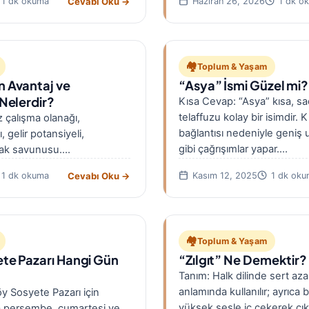
Cevabı Oku →
1 dk okuma
Haziran 26, 2026
1 dk o
🏘️
Toplum & Yaşam
 Avantaj ve
“Asya” İsmi Güzel mi?
Nelerdir?
Kısa Cevap: “Asya” kısa, sa
telaffuzu kolay bir isimdir. K
z çalışma olanağı,
bağlantısı nedeniyle geniş 
gelir potansiyeli,
gibi çağrışımlar yapar.…
hak savunusu.
un iş yükü, yüksek stres ve
Cevabı Oku →
1 dk okuma
Kasım 12, 2025
1 dk oku
kkil/mahkeme…
🏘️
Toplum & Yaşam
te Pazarı Hangi Gün
“Zılgıt” Ne Demektir?
Tanım: Halk dilinde sert az
anlamında kullanılır; ayrıca 
y Sosyete Pazarı için
yüksek sesle iç çekerek çıka
a perşembe, cumartesi ve