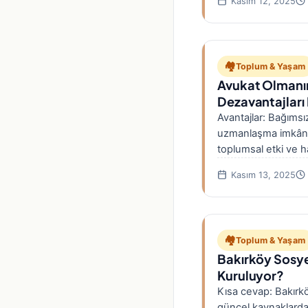
Kasım 12, 2025
🏘️
Toplum & Yaşam
Avukat Olmanın
Dezavantajları 
Avantajlar: Bağımsı
uzmanlaşma imkânı, 
toplumsal etki ve 
Dezavantajlar: Yoğ
Kasım 13, 2025
sorumluluk, müve
🏘️
Toplum & Yaşam
Bakırköy Sosye
Kuruluyor?
Kısa cevap: Bakırkö
güncel kaynaklard