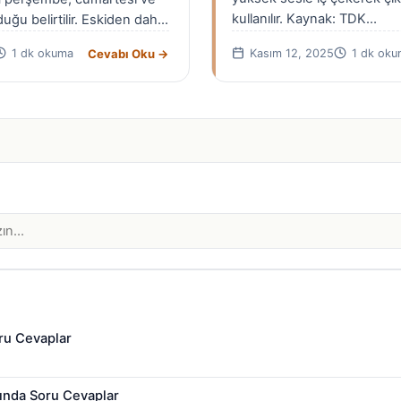
kullanılır. Kaynak: TDK…
uğu belirtilir. Eskiden daha
rı” olarak bilinse…
Cevabı Oku →
1 dk okuma
Kasım 12, 2025
1 dk oku
ru Cevaplar
ında Soru Cevaplar