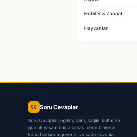
Hobiler & Zanaat
Hayvanlar
Soru Cevaplar
SC
Soru Cevaplar; eğitim, bilim, sağlık, kültür ve
günlük yaşam başta olmak üzere binlerce
konu hakkında güvenilir ve sade cevaplar