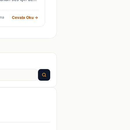
Cevabı Oku →
ma